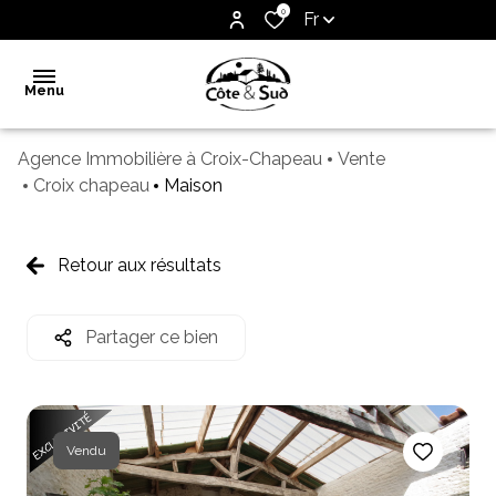
0
Fr
Menu
Agence Immobilière à Croix-Chapeau
Vente
Accueil
Croix chapeau
Maison
Vente
Notre
Retour aux résultats
agence
Biens
Partager ce bien
vendus
Estimation
Contact
Vendu
Alerte
e-