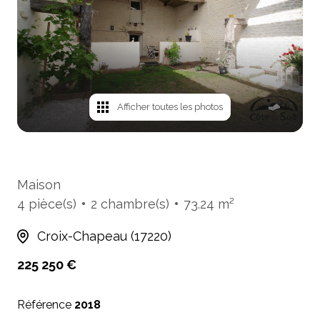
mails
Avis
clients
Cartes
de
Afficher toutes les photos
visites
Maison
4 pièce(s)
2 chambre(s)
73.24 m²
Croix-Chapeau (17220)
225 250 €
Référence
2018