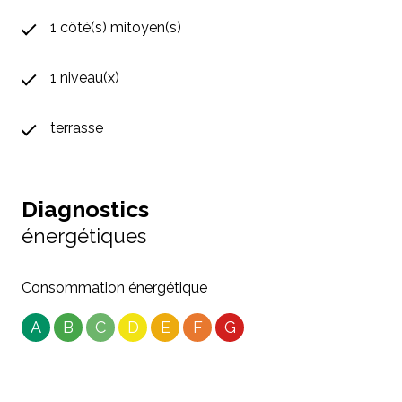
1 côté(s) mitoyen(s)
1 niveau(x)
terrasse
Diagnostics
énergétiques
Consommation énergétique
A
B
C
D
E
F
G