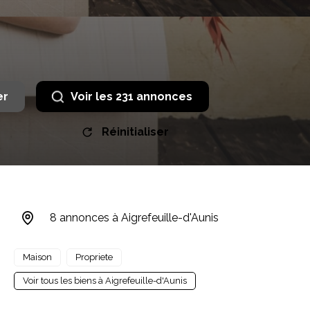
er
Voir les
231
annonces
Réinitialiser
8 annonces à Aigrefeuille-d'Aunis
Maison
Propriete
Voir tous les biens à Aigrefeuille-d'Aunis