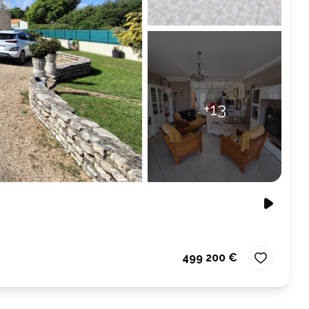
+13
499 200 €