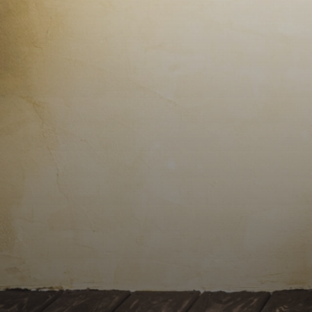
Contact
Alerte
e-
mails
Avis
clients
Cartes
de
visites