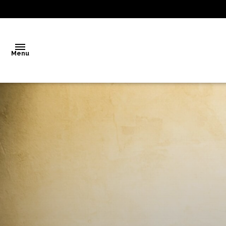
Menu
Accueil
Vente
Notre
agence
Biens
vendus
Estimation