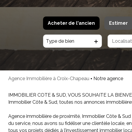
Acheter
de l'ancien
Estimer
Type de bien
De l'ancien
De l'immo pro
Agence Immobilière à Croix-Chapeau
Notre agence
IMMOBILIER COTE & SUD, VOUS SOUHAITE LA BIENV
Immobilier Côte & Sud, toutes nos annonces immobilière
Agence immobilière de proximité, Immobilier Côte & Sud e
du service, nous avons su fidéliser une clientèle locale,
tous vos projets dédiés à l’investissement immobilier locati