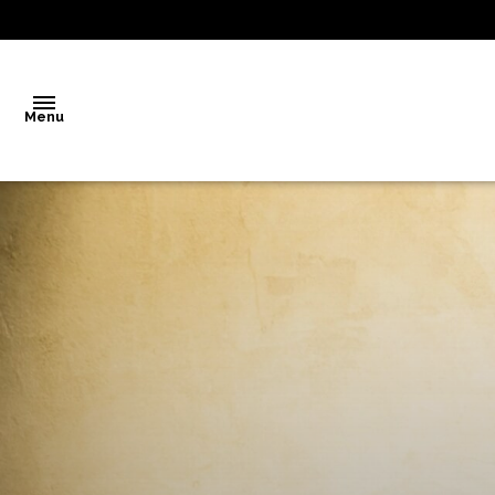
Menu
Accueil
Vente
Notre
agence
Biens
vendus
Estimation