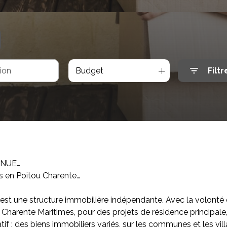
Budget
Filtr
ENUE…
s en Poitou Charente…
st une structure immobilière indépendante. Avec la volonté c
 en Charente Maritimes, pour des projets de résidence principa
f : des biens immobiliers variés, sur les communes et les villag