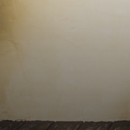
Contact
Alerte
e-
mails
Avis
clients
Cartes
de
visites