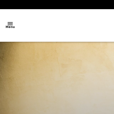
Menu
Accueil
Vente
Notre
agence
Biens
vendus
Estimation