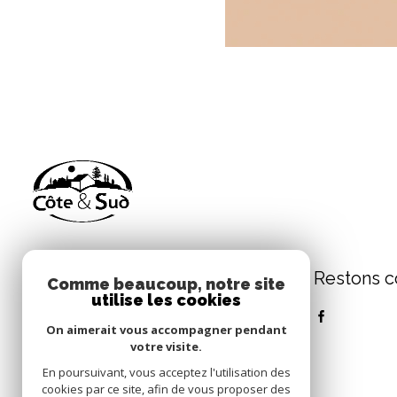
Restons c
Immobilier Côté Sud
Comme beaucoup, notre site
utilise les cookies
05 46 00 05 11
On aimerait vous accompagner pendant
contact@immobilier-cote-sud.fr
votre visite.
60 Avenue de la Libération
En poursuivant, vous acceptez l'utilisation des
17220 Croix-Chapeau
cookies par ce site, afin de vous proposer des