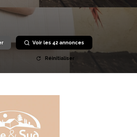
er
Voir les
42
annonces
Réinitialiser