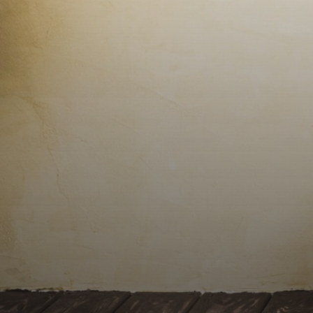
Contact
Alerte
e-
mails
Avis
clients
Cartes
de
visites