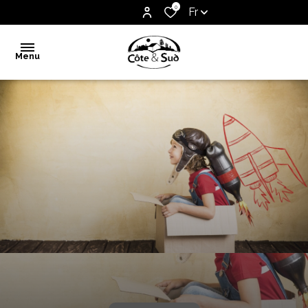
0
Fr
Menu
Accueil
Vente
Notre
agence
Biens
vendus
Estimation
Contact
Alerte
e-