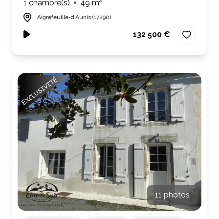
1 chambre(s)
49 m²
Aigrefeuille-d'Aunis (17290)
132 500 €
11 photos