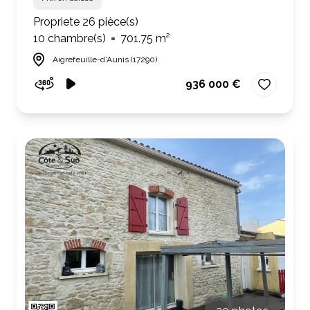
Propriete 26 pièce(s)
10 chambre(s)
701.75 m²
Aigrefeuille-d'Aunis (17290)
936 000 €