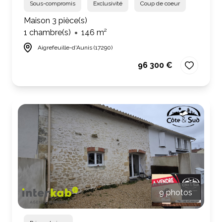
Sous-compromis
Exclusivité
Coup de coeur
Maison 3 pièce(s)
1 chambre(s)
146 m²
Aigrefeuille-d'Aunis (17290)
96 300 €
9 photos