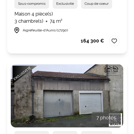
Sous-compromis
Exclusivité
Coup de coeur
Maison 4 pièce(s)
3 chambre(s)
74 m²
Aigrefeuille-d'Aunis (17290)
164 300 €
7 photos