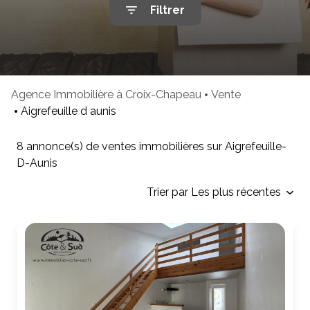
Filtrer
mails
Avis
clients
Cartes
de
Agence Immobilière à Croix-Chapeau
Vente
visites
Aigrefeuille d aunis
8
annonce(s) de ventes immobilières sur Aigrefeuille-
D-Aunis
Trier par Les plus récentes