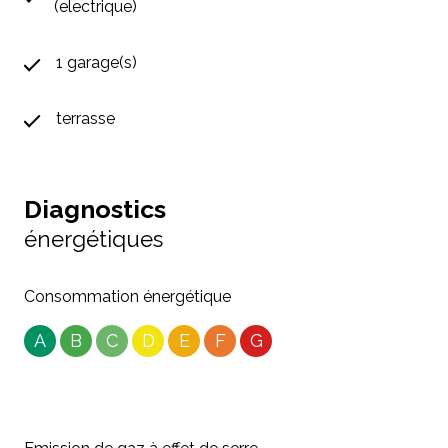
(electrique)
1 garage(s)
terrasse
Diagnostics
énergétiques
Consommation énergétique
A
B
C
D
E
F
G