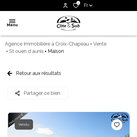
0
Fr
Menu
Agence Immobilière à Croix-Chapeau
Vente
Accueil
St ouen d aunis
Maison
Vente
Notre
Retour aux résultats
agence
Biens
Partager ce bien
vendus
Estimation
Contact
Vendu
Alerte
e-