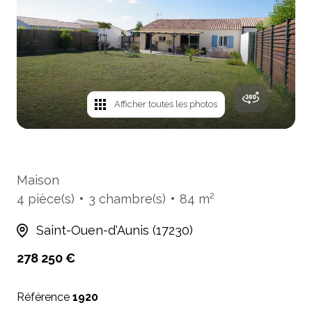
mails
Avis
clients
Cartes
de
Afficher toutes les photos
visites
Maison
4 pièce(s)
3 chambre(s)
84 m²
Saint-Ouen-d'Aunis (17230)
278 250 €
Référence
1920