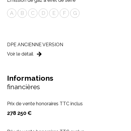
Emission de gaz à effet de serre
A
B
C
D
E
F
G
DPE ANCIENNE VERSION
Voir le détail
Informations
financières
Prix de vente honoraires TTC inclus
278 250 €