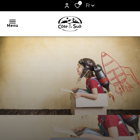
0
Fr
Menu
Accueil
Vente
Notre
agence
Biens
vendus
Estimation
Contact
Alerte
e-