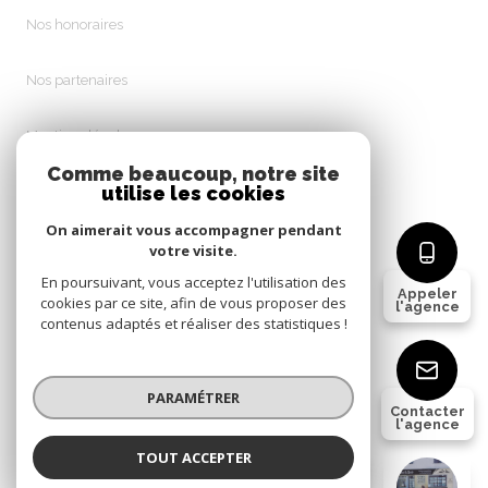
Nos honoraires
Nos partenaires
Mentions légales
Comme beaucoup, notre site
utilise les cookies
Admin
On aimerait vous accompagner pendant
Politique RGPD
votre visite.
En poursuivant, vous acceptez l'utilisation des
Appeler
cookies par ce site, afin de vous proposer des
Cookies
l'agence
contenus adaptés et réaliser des statistiques !
© 2026 | Tous droits réservés
PARAMÉTRER
Contacter
l'agence
Réalisé par
TOUT ACCEPTER
Immobilier Côté Sud