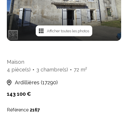
mails
Avis
clients
Afficher toutes les photos
Cartes
de
visites
Maison
4 pièce(s)
3 chambre(s)
72 m²
Ardillières (17290)
143 100 €
Référence
2167