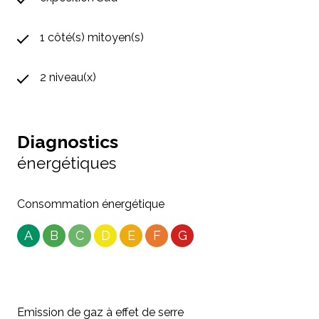
1 côté(s) mitoyen(s)
2 niveau(x)
Diagnostics
énergétiques
Consommation énergétique
A
B
C
D
E
F
G
Emission de gaz à effet de serre