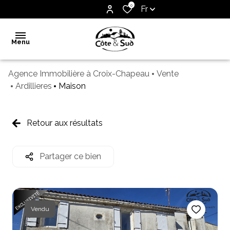
0
Fr
Menu
Agence Immobilière à Croix-Chapeau
Vente
Accueil
Ardillieres
Maison
Vente
Notre
Retour aux résultats
agence
Biens
Partager ce bien
vendus
Estimation
Contact
Vendu
Alerte
e-