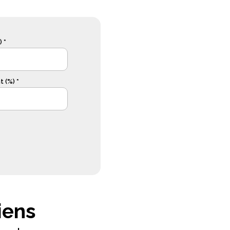
 *
 (%) *
iens