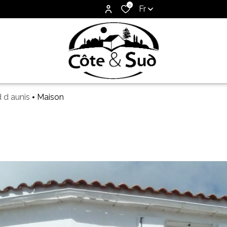
0
Fr
d d aunis
Maison