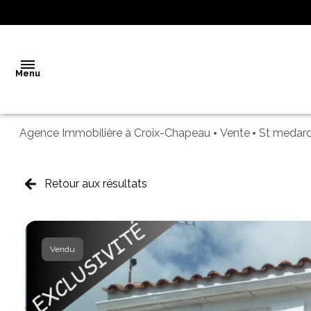
Menu
Agence Immobilière à Croix-Chapeau
Vente
St medar
Accueil
Vente
Retour aux résultats
Notre
agence
Vendu
Biens
vendus
Estimation