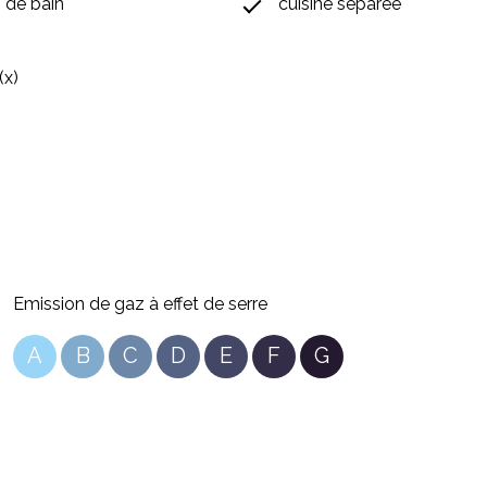
) de bain
cuisine séparée
(x)
Emission de gaz à effet de serre
A
B
C
D
E
F
G