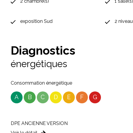
2 chambre(s)
1 salle(s
exposition Sud
2 niveau
Diagnostics
énergétiques
Consommation énergétique
A
B
C
D
E
F
G
DPE ANCIENNE VERSION
Voir le détail