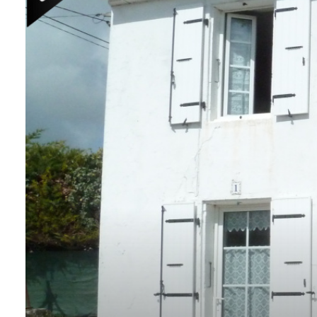
Contact
Alerte
e-
mails
Avis
clients
Cartes
de
visites