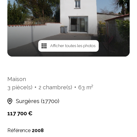
mails
Avis
clients
Cartes
de
Afficher toutes les photos
visites
Maison
3 pièce(s)
2 chambre(s)
63 m²
Surgères (17700)
117 700 €
Référence
2008