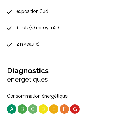
exposition Sud
1 côté(s) mitoyen(s)
2 niveau(x)
Diagnostics
énergétiques
Consommation énergétique
A
B
C
D
E
F
G