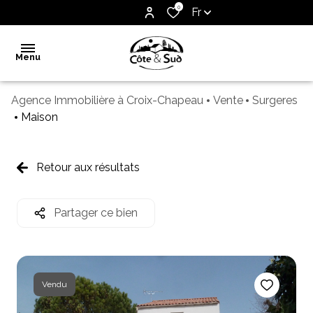
0
Fr
Menu
Agence Immobilière à Croix-Chapeau
Vente
Surgeres
Accueil
Maison
Vente
Notre
Retour aux résultats
agence
Biens
Partager ce bien
vendus
Estimation
Contact
Vendu
Alerte
e-