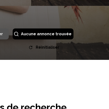
er
Aucune annonce trouvée
Réinitialiser
es de recherche