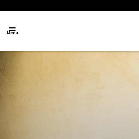
Menu
Accueil
Vente
Notre
agence
Biens
vendus
Estimation