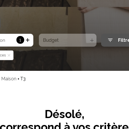
1
Budget
Filtr
ion
èces
Maison
T3
Désolé,
correspond à vos critèr