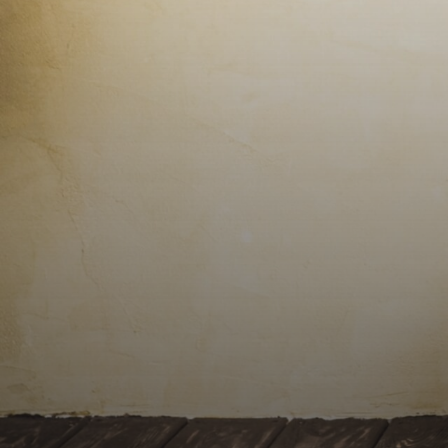
Contact
Alerte
e-
mails
Avis
clients
Cartes
de
visites