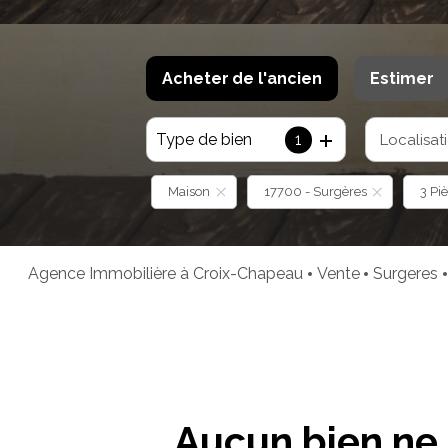
Acheter
de l'ancien
Estimer
Type de bien
1
Localisat
De l'ancien
De l'immo pro
Maison
17700 - Surgères
3 Pi
Agence Immobilière à Croix-Chapeau
Vente
Surgeres
Aucun bien ne 