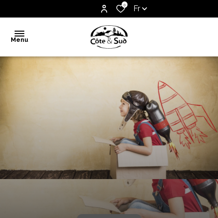
0
Fr
Menu
Accueil
Vente
Notre
agence
Biens
vendus
Estimation
Contact
Alerte
e-