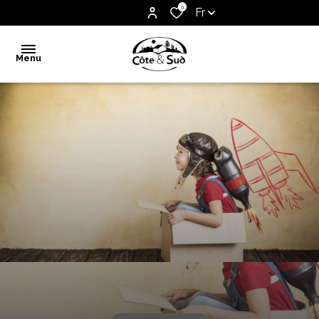
0
Fr
Menu
Accueil
Vente
Notre
agence
Biens
vendus
Estimation
Contact
Alerte
e-