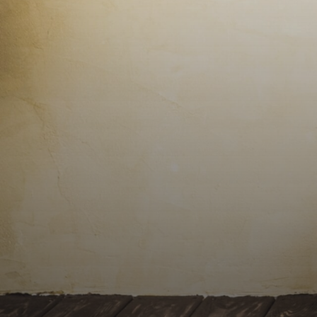
Contact
Alerte
e-
mails
Avis
clients
Cartes
de
visites