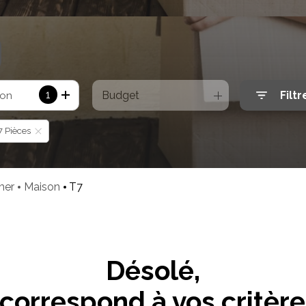
1
Budget
Filtr
ion
7 Pièces
 mer
Maison
T7
Désolé,
correspond à vos critèr