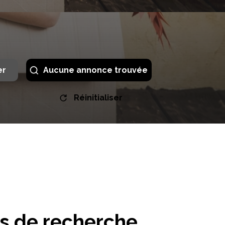
er
Aucune annonce trouvée
Réinitialiser
es de recherche