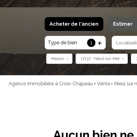
Acheter
de l'ancien
Estimer
Type de bien
1
Localisat
De l'ancien
De l'immo pro
Maison
17137 - Nieul-sur-Mer
Agence Immobilière à Croix-Chapeau
Vente
Nieul sur
Aucun bien ne 