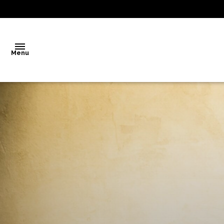
Menu
Accueil
Vente
Notre
agence
Biens
vendus
Estimation