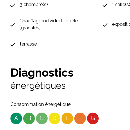
3 chambre(s)
1 salle(s
Chauffage individuel : poêle
exposit
(granules)
terrasse
Diagnostics
énergétiques
Consommation énergétique
A
B
C
D
E
F
G