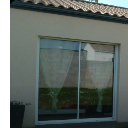
Contact
Alerte
e-
mails
Avis
clients
Cartes
de
visites