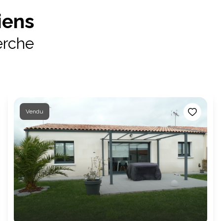
iens
erche
Vendu