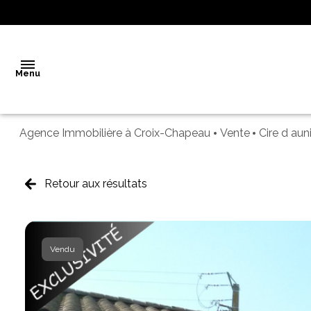
Menu
Agence Immobilière à Croix-Chapeau
Vente
Cire d aun
Accueil
Vente
Retour aux résultats
Notre
agence
Vendu
Biens
vendus
Estimation