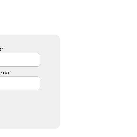
 *
 (%) *