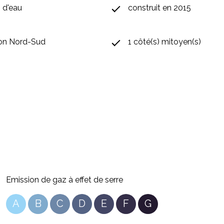
) d'eau
construit en 2015
ion Nord-Sud
1 côté(s) mitoyen(s)
Emission de gaz à effet de serre
A
B
C
D
E
F
G