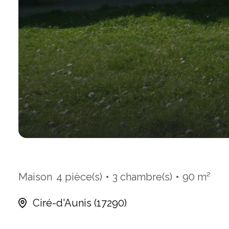
Maison
4 pièce(s)
3 chambre(s)
90 m²
Ciré-d'Aunis (17290)