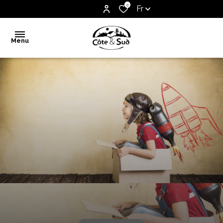
0
Fr
Menu
Accueil
Vente
Notre
agence
Biens
vendus
Estimation
Contact
Alerte
e-