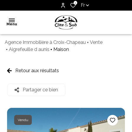
0
Fr
Menu
Agence Immobilière à Croix-Chapeau
Vente
Accueil
Aigrefeuille d aunis
Maison
Vente
Notre
Retour aux résultats
agence
Biens
Partager ce bien
vendus
Estimation
Contact
Vendu
Alerte
e-