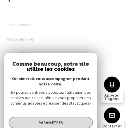
Nos honoraires
Nos partenaires
Mentions légales
Comme beaucoup, notre site
utilise les cookies
Admin
On aimerait vous accompagner pendant
Politique RGPD
votre visite.
En poursuivant, vous acceptez l'utilisation des
Appeler
cookies par ce site, afin de vous proposer des
Cookies
l'agent
contenus adaptés et réaliser des statistiques !
© 2026 | Tous droits réservés
PARAMÉTRER
Contacter