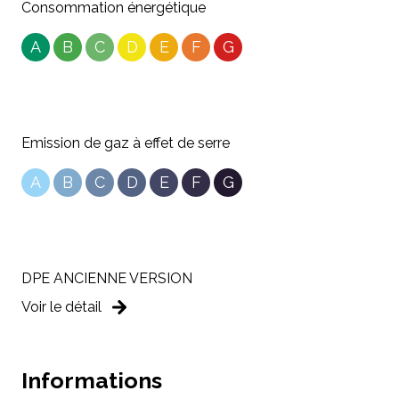
Consommation énergétique
A
B
C
D
E
F
G
Emission de gaz à effet de serre
A
B
C
D
E
F
G
DPE ANCIENNE VERSION
Voir le détail
Informations