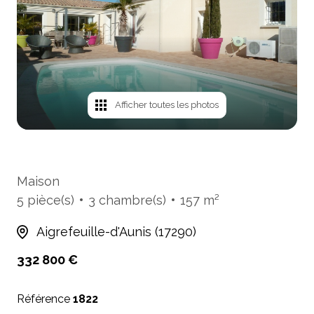
mails
Avis
clients
Cartes
de
Afficher toutes les photos
visites
Maison
5 pièce(s)
3 chambre(s)
157 m²
Aigrefeuille-d'Aunis (17290)
332 800 €
Référence
1822