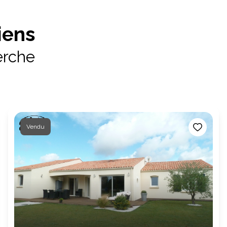
iens
erche
Vendu