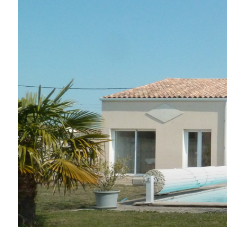
Contact
Alerte
e-
mails
Avis
clients
Cartes
de
visites