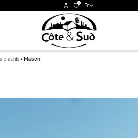
0
Fr
le d aunis
Maison