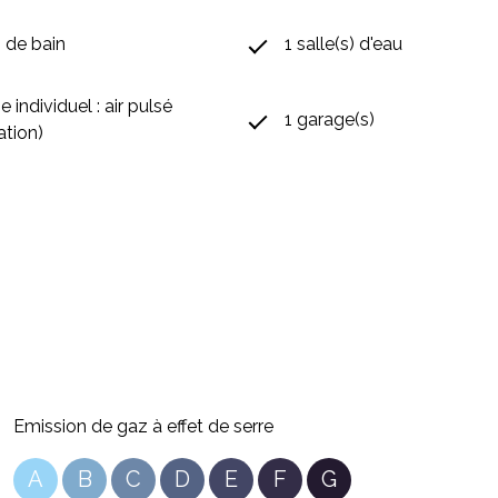
) de bain
1 salle(s) d'eau
 individuel : air pulsé
1 garage(s)
ation)
Emission de gaz à effet de serre
A
B
C
D
E
F
G