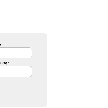
 *
 (%) *