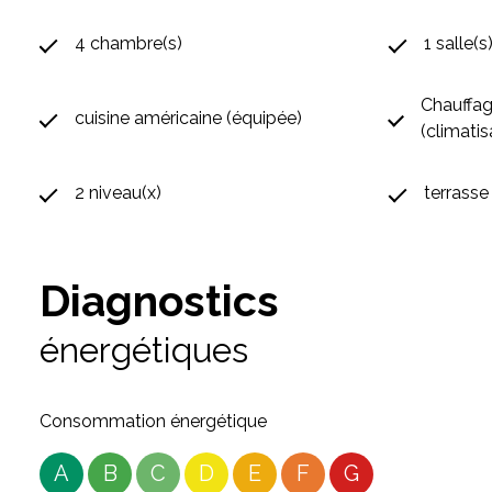
4 chambre(s)
1 salle(s
Chauffage
cuisine américaine (équipée)
(climatis
2 niveau(x)
terrasse
Diagnostics
énergétiques
Consommation énergétique
A
B
C
D
E
F
G