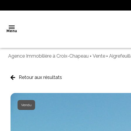
Menu
Agence Immobilière à Croix-Chapeau
Vente
Aigrefeuil
Accueil
Vente
Retour aux résultats
Notre
agence
Vendu
Biens
vendus
Estimation